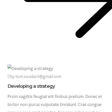
by tom.soudant@gmail.com
Developing a strategy
Proin sagittis feugiat elit finibus pretium. Donec et
tortor non purus vulputate tincidunt. Cras congue