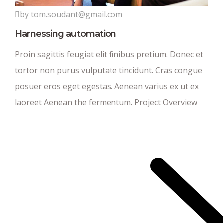
by tom.soudant@gmail.com
Harnessing automation
Proin sagittis feugiat elit finibus pretium. Donec et
tortor non purus vulputate tincidunt. Cras congue
posuer eros eget egestas. Aenean varius ex ut ex
laoreet Aenean the fermentum. Project Overview