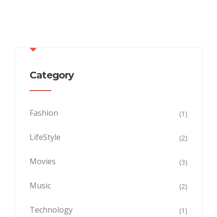
Category
Fashion
(1)
LifeStyle
(2)
Movies
(3)
Music
(2)
Technology
(1)