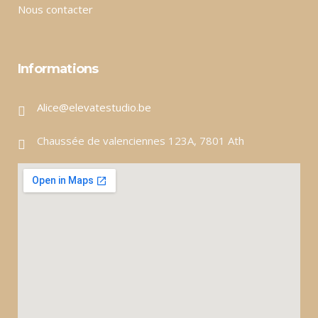
Nous contacter
Informations
Alice@elevatestudio.be
Chaussée de valenciennes 123A, 7801 Ath