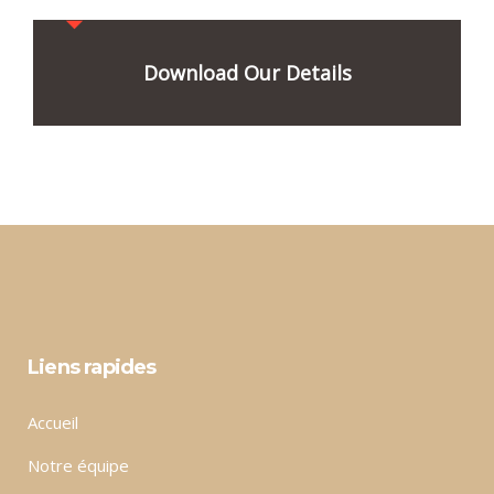
Download Our Details
Liens rapides
Accueil
Notre équipe